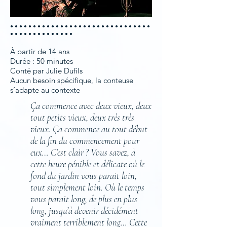
• • • • • • • • • • • • • • • • • • • • • • • • • • • • • • •
• • • • • • • • • • • • • •
À partir de 14 ans
Durée : 50 minutes
Conté par Julie Dufils
Aucun besoin spécifique, la conteuse
s’adapte au contexte
Ça commence avec deux vieux, deux
tout petits vieux, deux très très
vieux. Ça commence au tout début
de la fin du commencement pour
eux… C’est clair ? Vous savez, à
cette heure pénible et délicate où le
fond du jardin vous parait loin,
tout simplement loin. Où le temps
vous parait long, de plus en plus
long, jusqu’à devenir décidément
vraiment terriblement long… Cette