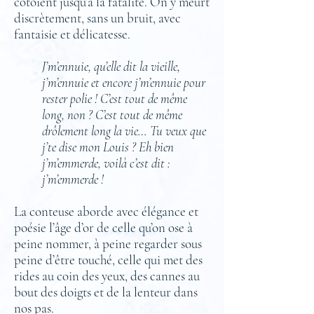
côtoient jusqu’à la fatalité. On y meurt
discrètement, sans un bruit, avec
fantaisie et délicatesse.
J’m’ennuie, qu’elle dit la vieille,
j’m’ennuie et encore j’m’ennuie pour
rester polie ! C’est tout de même
long, non ? C’est tout de même
drôlement long la vie… Tu veux que
j’te dise mon Louis ? Eh bien
j’m’emmerde, voilà c’est dit :
j’m’emmerde !
La conteuse aborde avec élégance et
poésie l’âge d’or de celle qu’on ose à
peine nommer, à peine regarder sous
peine d’être touché, celle qui met des
rides au coin des yeux, des cannes au
bout des doigts et de la lenteur dans
nos pas.