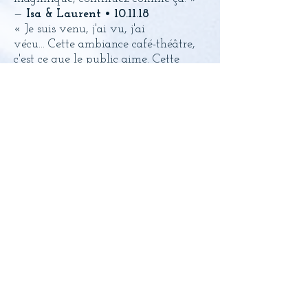
—
Isa & Laurent • 10
.11.18
« Je suis venu, j'ai vu, j'ai
vécu... Cette ambiance café-théâtre,
c'est ce que le public aime. Cette
scénette était emplie d'émotion, de
connaissance de l'être humain. J'ai
adoré, continuez comme ça, c'est trop
beau ! » —
D. • 10
.11.18
« Une très belle rencontre et une
excellente soirée. On est emporté
dans cette belle histoire qu'on ne
voudrait pas voir se terminer,
continuez ainsi, c'est beau. » —
Béa •
10
.11.18
« Bis repetita : quel talent !!! Du
grand art ! Surtout il faut continuer,
des moments pareils sont rares. Bravo
!!! » —
Cathy B. • 10
.11.18
« Quel talent et surtout quel
bonheur de se laisser entrainer dans