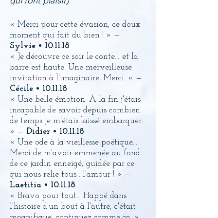
qui font plaisir)
« Merci pour cette évasion, ce doux
moment qui fait du bien ! » —
Sylvie • 10.11.18
« Je découvre ce soir le conte… et la
barre est haute. Une merveilleuse
invitation à l'imaginaire. Merci. » —
Cécile • 10
.11.18
« Une belle émotion. À la fin j'étais
incapable de savoir depuis combien
de temps je m'étais laissé embarquer.
» —
Didier • 10
.11.18
« Une ode à la vieillesse poétique...
Merci de m'avoir emmenée au fond
de ce jardin enneigé, guidée par ce
qui nous relie tous : l'amour ! » —
Laetitia • 10
.11.18
« Bravo pour tout... Happé dans
l'histoire d'un bout à l'autre, c'était
magnifique, continuez comme ça. »