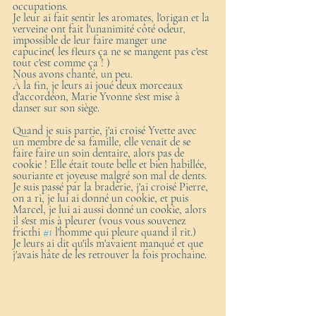
occupations. 
Je leur ai fait sentir les aromates, l'origan et la 
verveine ont fait l'unanimité côté odeur, 
impossible de leur faire manger une 
capucine( les fleurs ça ne se mangent pas c'est 
tout c'est comme ça ! )
Nous avons chanté, un peu.
À la fin, je leurs ai joué deux morceaux 
d'accordéon, Marie Yvonne s'est mise à 
danser sur son siège.
Quand je suis partie, j'ai croisé Yvette avec 
un membre de sa famille, elle venait de se 
faire faire un soin dentaire, alors pas de 
cookie ! Elle était toute belle et bien habillée, 
souriante et joyeuse malgré son mal de dents.
Je suis passé par la braderie, j'ai croisé Pierre, 
on a ri, je lui ai donné un cookie, et puis 
Marcel, je lui ai aussi donné un cookie, alors 
il s'est mis à pleurer (vous vous souvenez 
fricthi 
#1
 l'homme qui pleure quand il rit.)
Je leurs ai dit qu'ils m'avaient manqué et que 
j'avais hâte de les retrouver la fois prochaine.