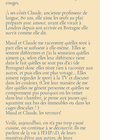
rouges. 
À ses côtés Claude, ancienne professeur de 
langue, 80 ans, elle aime les œufs au plat 
préparés avec amour, avant elle vivait à 
Londres depuis son arrivée en Bretagne elle 
survit comme elle dit. 
Maud et Claude me racontent qu'elles sont à 
part elles se suffisent à elle-même.  Elles se 
sentent différentes et j'ai la sensation qu'elles 
aiment ça, selon elles leur différence tient 
dans le fait qu'elles ne sont pas d'ici (de 
Bretagne) donc elles n'ont rien à raconter aux 
autres, et puis elles ont plus voyagé... Elles 
aiment regarder le sport à la TV et discuter 
dans les couloirs. (C'est leur manière de me 
dire qu'elles ne gênent personne et qu'elles ne 
comprennent pas pourquoi on les remet  
dans leur chambre, je pense aux jeunes qui 
squattent aux bas des immeubles ou dans les 
cages d'escalier ! )
Maud et Claude, les terreurs! 
Voilà, aujourd'hui, on n'a pas trop causé 
cuisine, on continue à se découvrir. Ils me 
parlent de la vie à l'EHPAD, de leurs 
manières d'être aux autres, de leurs 