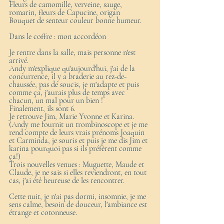
Fleurs de camomille, verveine, sauge, 
romarin, fleurs de Capucine, origan 
Bouquet de senteur couleur bonne humeur.
Dans le coffre : mon accordéon
Je rentre dans la salle, mais personne n'est 
arrivé. 
Andy m'explique qu'aujourd'hui, j'ai de la 
concurrence, il y a braderie au rez-de-
chaussée, pas de soucis, je m'adapte et puis 
comme ça, j'aurais plus de temps avec 
chacun, un mal pour un bien ! 
Finalement, ils sont 6. 
Je retrouve Jim, Marie Yvonne et Karina.   
(Andy me fournit un trombinoscope et je me 
rend compte de leurs vrais prénoms Joaquin 
et Carminda, je souris et puis je me dis Jim et 
karina pourquoi pas si ils préfèrent comme 
ça!)
Trois nouvelles venues : Muguette, Maude et 
Claude, je ne sais si elles reviendront, en tout 
cas, j'ai été heureuse de les rencontrer. 
Cette nuit, je n'ai pas dormi, insomnie, je me 
sens calme, besoin de douceur, l'ambiance est 
étrange et cotonneuse.