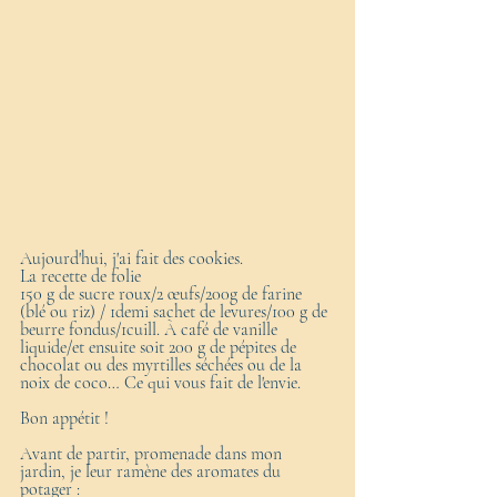
Aujourd'hui, j'ai fait des cookies. 
La recette de folie 
150 g de sucre roux/2 œufs/200g de farine 
(blé ou riz) / 1demi sachet de levures/100 g de 
beurre fondus/1cuill. À café de vanille 
liquide/et ensuite soit 200 g de pépites de 
chocolat ou des myrtilles séchées ou de la 
noix de coco… Ce qui vous fait de l'envie.
Bon appétit !
Avant de partir, promenade dans mon 
jardin, je leur ramène des aromates du 
potager :