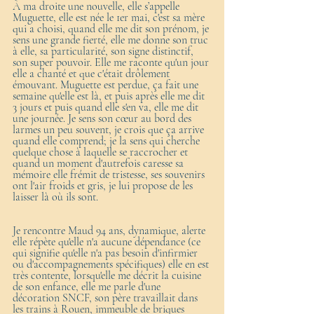
À ma droite une nouvelle, elle s’appelle 
Muguette, elle est née le 1er mai, c'est sa mère 
qui a choisi, quand elle me dit son prénom, je 
sens une grande fierté, elle me donne son truc 
à elle, sa particularité, son signe distinctif, 
son super pouvoir. Elle me raconte qu'un jour 
elle a chanté et que c'était drôlement 
émouvant. Muguette est perdue, ça fait une 
semaine qu'elle est là, et puis après elle me dit 
3 jours et puis quand elle s'en va, elle me dit 
une journée. Je sens son cœur au bord des 
larmes un peu souvent, je crois que ça arrive 
quand elle comprend; je la sens qui cherche 
quelque chose à laquelle se raccrocher et 
quand un moment d'autrefois caresse sa 
mémoire elle frémit de tristesse, ses souvenirs 
ont l'air froids et gris, je lui propose de les 
laisser là où ils sont.
Je rencontre Maud 94 ans, dynamique, alerte 
elle répète qu'elle n'a aucune dépendance (ce 
qui signifie qu'elle n'a pas besoin d'infirmier 
ou d'accompagnements spécifiques) elle en est 
très contente, lorsqu'elle me décrit la cuisine 
de son enfance, elle me parle d'une 
décoration SNCF, son père travaillait dans 
les trains à Rouen, immeuble de briques 