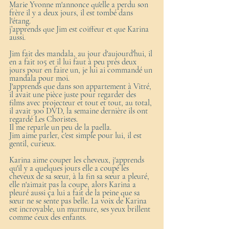
Marie Yvonne m'annonce qu'elle a perdu son 
frère il y a deux jours, il est tombé dans 
l'étang.
j’apprends que Jim est coiffeur et que Karina 
aussi. 
Jim fait des mandala, au jour d'aujourd'hui, il 
en a fait 105 et il lui faut à peu près deux 
jours pour en faire un, je lui ai commandé un 
mandala pour moi. 
J'apprends que dans son appartement à Vitré, 
il avait une pièce juste pour regarder des 
films avec projecteur et tout et tout, au total, 
il avait 300 DVD, la semaine dernière ils ont 
regardé Les Choristes.
Il me reparle un peu de la paella.
Jim aime parler, c'est simple pour lui, il est 
gentil, curieux.
Karina aime couper les cheveux, j'apprends 
qu'il y a quelques jours elle a coupé les 
cheveux de sa sœur, à la fin sa sœur a pleuré, 
elle n'aimait pas la coupe, alors Karina a 
pleuré aussi ça lui a fait de la peine que sa 
sœur ne se sente pas belle. La voix de Karina 
est incroyable, un murmure, ses yeux brillent 
comme ceux des enfants.